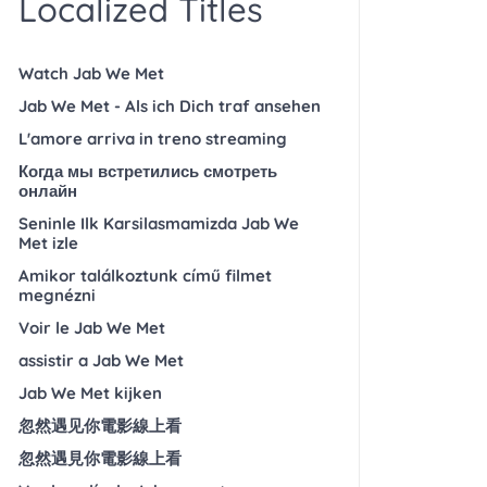
Localized Titles
Watch Jab We Met
Jab We Met - Als ich Dich traf ansehen
L'amore arriva in treno streaming
Когда мы встретились смотреть
онлайн
Seninle Ilk Karsilasmamizda Jab We
Met izle
Amikor találkoztunk című filmet
megnézni
Voir le Jab We Met
assistir a Jab We Met
Jab We Met kijken
忽然遇见你電影線上看
忽然遇見你電影線上看