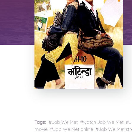
Tags:
#Jab We Met #watch Jab We Met #Ja
movie #Jab We Met online #Jab We Met str