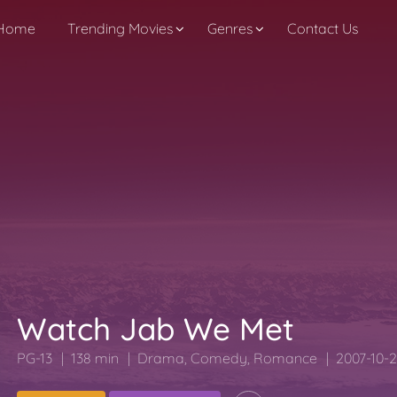
Home
Trending Movies
Genres
Contact Us
Watch Jab We Met
PG-13
138 min
Drama
,
Comedy
,
Romance
2007-10-2