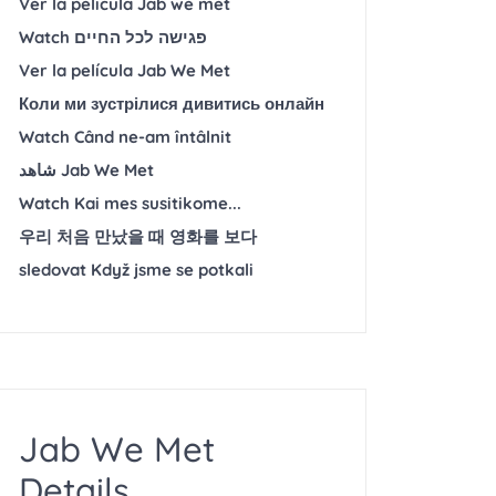
Ver la película Jab we met
Watch פגישה לכל החיים
Ver la película Jab We Met
Коли ми зустрілися дивитись онлайн
Watch Când ne-am întâlnit
شاهد Jab We Met
Watch Kai mes susitikome...
우리 처음 만났을 때 영화를 보다
sledovat Když jsme se potkali
Jab We Met
Details