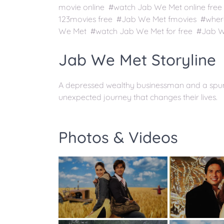
movie online #watch Jab We Met online fr
123movies free #Jab We Met fmovies #wher
We Met #watch Jab We Met for free #Jab W
Jab We Met Storyline
A depressed wealthy businessman and a sp
unexpected journey that changes their lives.
Photos & Videos