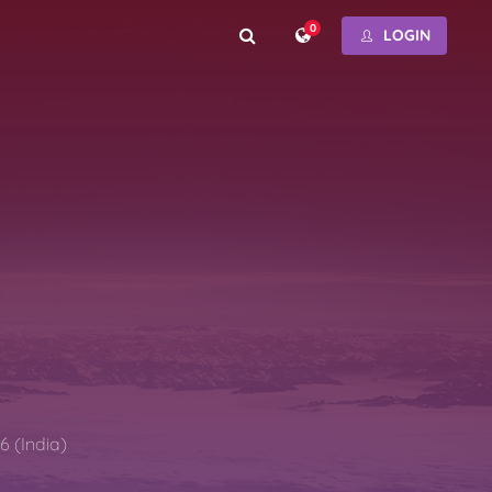
0
LOGIN
6 (India)