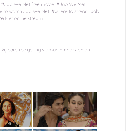
ee #Jab We Met free movie #Jab We Met
e to watch Jab We Met #where to stream Jab
e Met online stream
unky carefree young woman embark on an