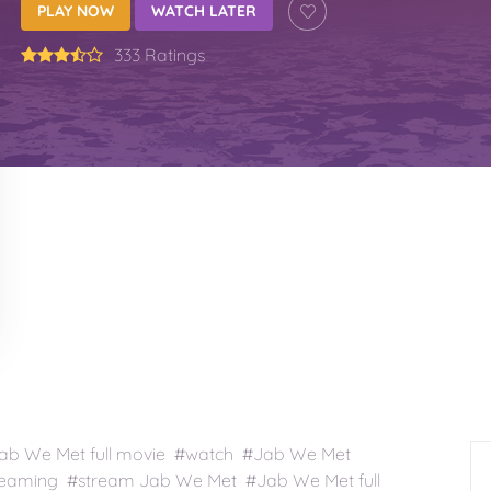
PLAY NOW
WATCH LATER
333 Ratings
b We Met full movie #watch #Jab We Met
eaming #stream Jab We Met #Jab We Met full