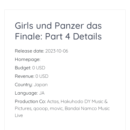
Girls und Panzer das
Finale: Part 4 Details
Release date:
2023-10-06
Homepage:
Budget:
0 USD
Revenue:
0 USD
Country:
Japan
Language:
JA
Production Co:
Actas, Hakuhodo DY Music &
Pictures, qooop, movic, Bandai Namco Music
Live