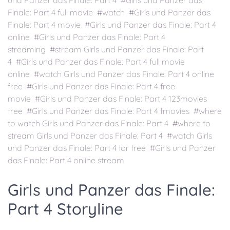
und Panzer das Finale: Part 4 #Girls und Panzer das
Finale: Part 4 full movie #watch #Girls und Panzer das
Finale: Part 4 movie #Girls und Panzer das Finale: Part 4
online #Girls und Panzer das Finale: Part 4
streaming #stream Girls und Panzer das Finale: Part
4 #Girls und Panzer das Finale: Part 4 full movie
online #watch Girls und Panzer das Finale: Part 4 online
free #Girls und Panzer das Finale: Part 4 free
movie #Girls und Panzer das Finale: Part 4 123movies
free #Girls und Panzer das Finale: Part 4 fmovies #where
to watch Girls und Panzer das Finale: Part 4 #where to
stream Girls und Panzer das Finale: Part 4 #watch Girls
und Panzer das Finale: Part 4 for free #Girls und Panzer
das Finale: Part 4 online stream
Girls und Panzer das Finale:
Part 4 Storyline